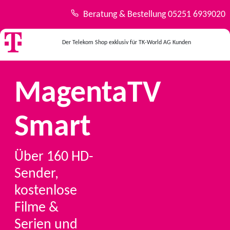
Beratung & Bestellung
05251 6939020
Der Telekom Shop exklusiv für
TK-World AG
Kunden
MagentaTV
Smart
Über 160 HD-
Sender,
kostenlose
Filme &
Serien und